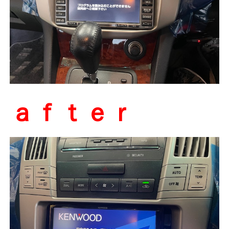
ａｆｔｅｒ