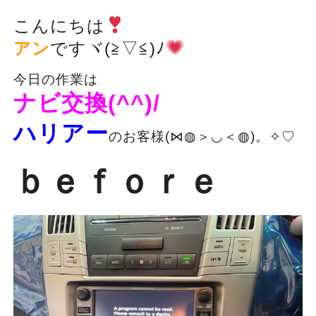
こんにちは
アン
ですヾ(≧▽≦)ﾉ
今日の作業は
ナビ交換(^^)/
ハリアー
のお客様(⋈◍＞◡＜◍)。✧♡
ｂｅｆｏｒｅ