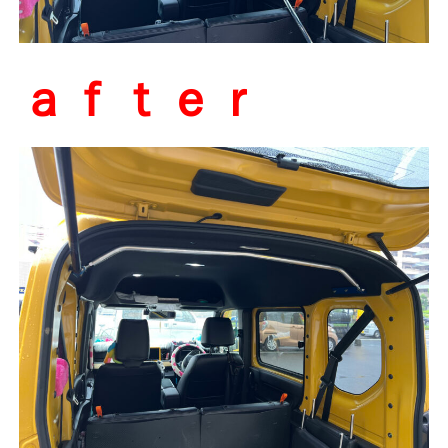
ａｆｔｅｒ