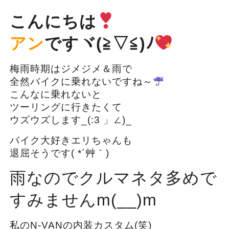
こんにちは
アン
ですヾ(≧▽≦)ﾉ
梅雨時期はジメジメ＆雨で
全然バイクに乗れないですね～
こんなに乗れないと
ツーリングに行きたくて
ウズウズします_(:3 」∠)_
バイク大好きエリちゃんも
退屈そうです( *´艸｀)
雨なのでクルマネタ多めで
すみませんm(__)m
私のN-VANの内装カスタム(笑)