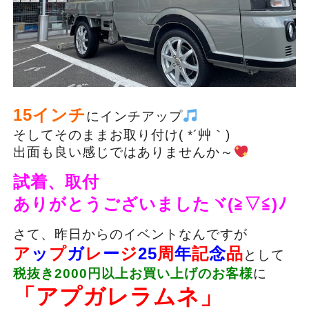
15インチ
にインチアップ
そしてそのままお取り付け( *´艸｀)
出面も良い感じではありませんか～
試着、取付
ありがとうございましたヾ(≧▽≦)ﾉ
さて、昨日からのイベントなんですが
ア
ッ
プ
ガ
レ
ー
ジ
25
周
年
記
念
品
として
税抜き2000円以上お買い上げのお客様
に
「アプガレラムネ」