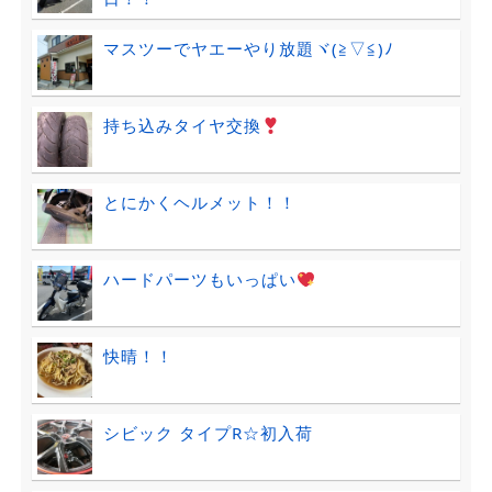
マスツーでヤエーやり放題ヾ(≧▽≦)ﾉ
持ち込みタイヤ交換
とにかくヘルメット！！
ハードパーツもいっぱい
快晴！！
シビック タイプR☆初入荷