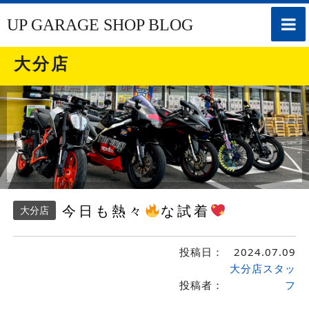
toggle
UP GARAGE SHOP BLOG
naviga
大分店
今日も熱々
な試着
大分店
投稿日：
2024.07.09
大分店スタッ
投稿者：
フ