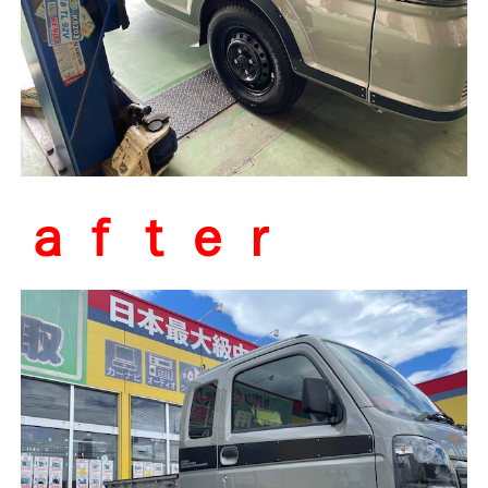
ａｆｔｅｒ