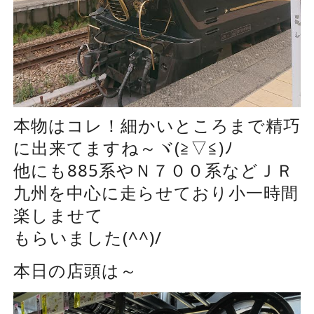
本物はコレ！細かいところまで精巧
に出来てますね～ヾ(≧▽≦)ﾉ
他にも885系やＮ７００系などＪＲ
九州を中心に走らせており小一時間
楽しませて
もらいました(^^)/
本日の店頭は～