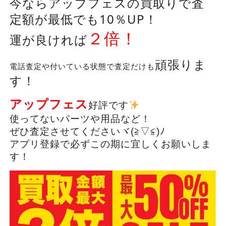
今ならアップフェスの買取りで査
定額が最低でも10％UP！
２倍！
運が良ければ
頑張りま
電話査定や付いている状態で査定だけも
す！
アップフェス
好評です
使ってないパーツや用品など！
ぜひ査定させてくださいヾ(≧▽≦)ﾉ
アプリ登録で必ずこの期に宜しくお願いしま
す！