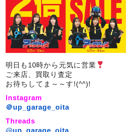
明日も10時から元気に営業
ご来店、買取り査定
お待ちしてま～～す!(^^)!
Instagram
＠up_garage_oita
Threads
@up_garage_oita