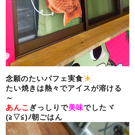
念願のたいパフェ実食
たい焼きは熱々でアイスが溶ける
～
あんこ
ぎっしりで
美味
でしたヾ
(≧▽≦)ﾉ朝ごはん