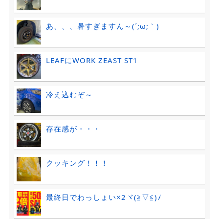
あ、、、暑すぎますん～(´;ω;｀)
LEAFにWORK ZEAST ST1
冷え込むぞ～
存在感が・・・
クッキング！！！
最終日でわっしょい×2ヾ(≧▽≦)ﾉ