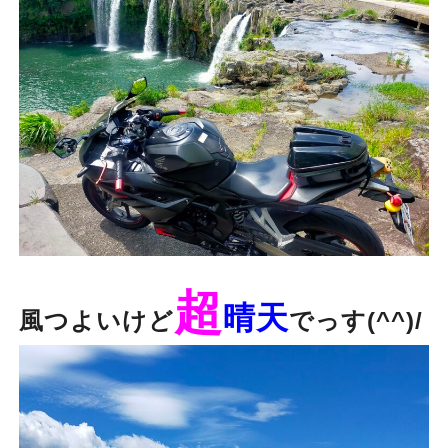
超
晴天
風つよいけど
でっす(^^)/