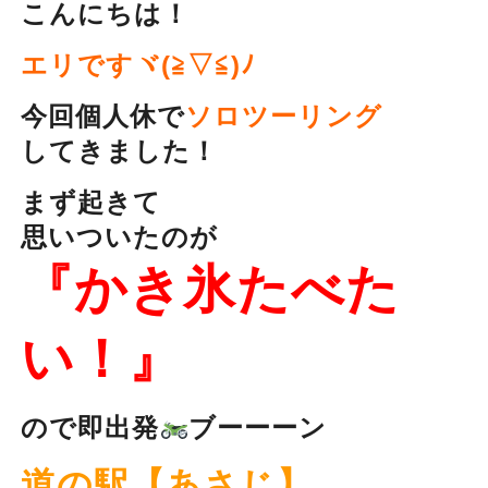
こんにちは！
エリですヾ(≧▽≦)ﾉ
今回個人休で
ソロツーリング
してきました！
まず起きて
思いついたのが
『かき氷たべた
い！』
ので即出発
ブーーーン
道の駅【あさじ】