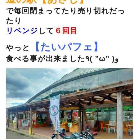
で毎回閉まってたり売り切れだっ
たり
リベンジ
して
６回目
【たいパフェ】
やっと
食べる事が出来ました٩( ”ω” )و