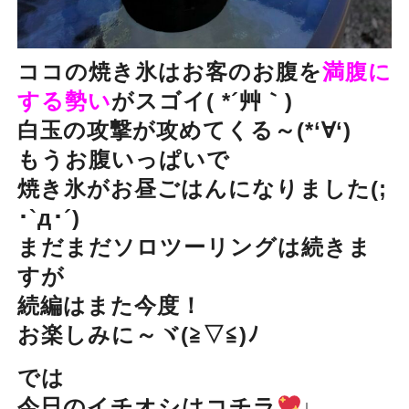
ココの焼き氷はお客のお腹を
満腹に
する勢い
がスゴイ( *´艸｀)
白玉の攻撃が攻めてくる～(*‘∀‘)
もうお腹いっぱいで
焼き氷がお昼ごはんになりました(;
･`д･´)
まだまだソロツーリングは続きま
すが
続編はまた今度！
お楽しみに～ヾ(≧▽≦)ﾉ
では
今日のイチオシはコチラ
↓