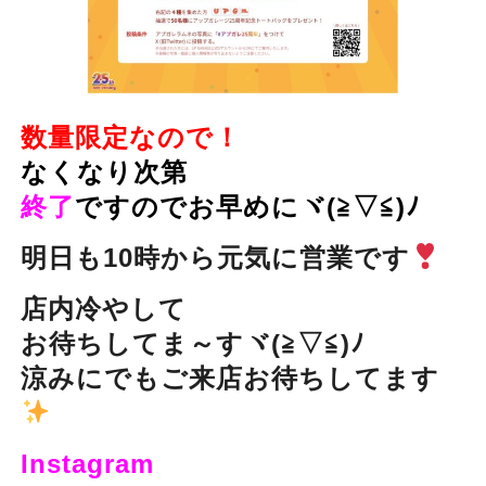
数量限定なので！
なくなり次第
終了
ですのでお早めにヾ(≧▽≦)ﾉ
明日も10時から元気に営業です
店内冷やして
お待ちしてま～すヾ(≧▽≦)ﾉ
涼みにでもご来店お待ちしてます
Instagram