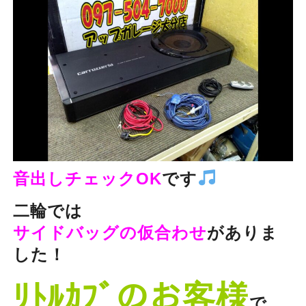
音出しチェックOK
です
二輪では
サイドバッグの仮合わせ
がありま
した！
ﾘﾄﾙｶﾌﾞのお客様
で