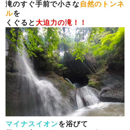
滝のすぐ手前で小さな
自然のトンネ
ル
を
くぐると
大迫力の滝！！
マイナスイオン
を浴びて