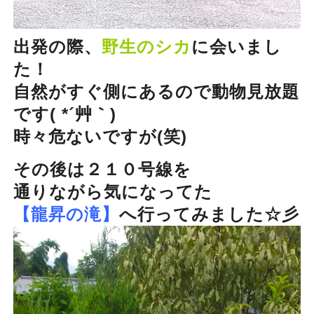
出発の際、
野生のシカ
に会いまし
た！
自然がすぐ側にあるので動物見放題
です( *´艸｀)
時々危ないですが(笑)
その後は２１０号線を
通りながら気になってた
【龍昇の滝】
へ行ってみました☆彡