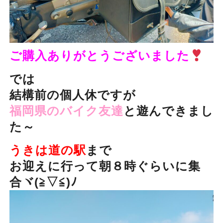
ご購入ありがとうございました
では
結構前の個人休ですが
福岡県のバイク友達
と遊んできまし
た～
うきは道の駅
まで
お迎えに行って朝８時ぐらいに集
合ヾ(≧▽≦)ﾉ