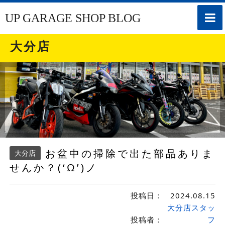
toggle
UP GARAGE SHOP BLOG
naviga
大分店
お盆中の掃除で出た部品ありま
大分店
せんか？(‘Ω’)ノ
投稿日：
2024.08.15
大分店スタッ
投稿者：
フ