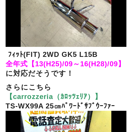
ﾌｨｯﾄ(FIT) 2WD GK5 L15B
全年式【13(H25)/09～16(H28)/09】
に対応だそうです！
さらにこちら
【carrozzeria（ｶﾛｯﾂｪﾘｱ）】
TS-WX99A 25㎝ﾊﾟﾜｰﾄﾞｻﾌﾞｳｰﾌｧｰ