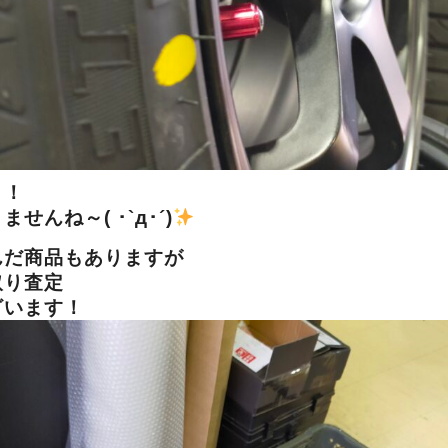
！！
ませんね～( ･`д･´)
んだ商品もありますが
取り査定
ざいます！