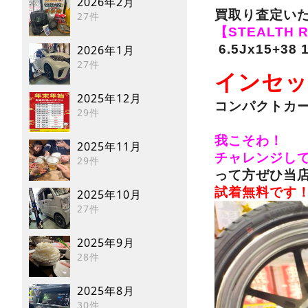
2026年2月
買取り査定い
27件
【STEALTH 
6.5Jx15+38 
2026年1月
27件
インセッ
2025年12月
コンパクトカ
29件
我こそわ！
2025年11月
チャレンジし
29件
って方ぜひ
当店
試着無料です
2025年10月
27件
2025年9月
28件
2025年8月
30件