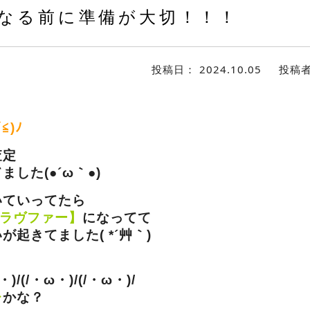
なる前に準備が大切！！！
投稿日：
2024.10.05
投稿
≦)ﾉ
査定
ました(●´ω｀●)
いていってたら
ラヴファー】
になってて
起きてました( *´艸｀)
・)/(/・ω・)/(/・ω・)/
レ
かな？