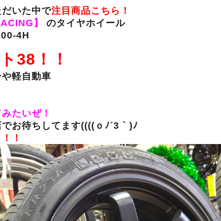
ただいた中で
注目商品こちら！
RACING】
のタイヤホイール
100-4H
ト38！！
ーや軽自動車
てみたいぜ！
でお待ちしてます((((ｏﾉ´3｀)ﾉ
！！！