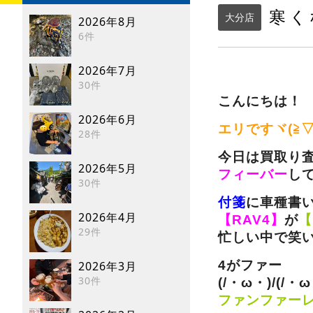
寒く
大分店
2026年8月
6件
2026年7月
30件
こんにちは！
2026年6月
エリですヾ(≧▽
28件
今日は買取り
2026年5月
フィーバー
して
30件
付箋
に車種書
2026年4月
【RAV4】
が
【
29件
忙しい中で笑いが
4がファー
2026年3月
30件
(/・ω・)/(/・ω
ファンファー