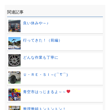
関連記事
良い休みや～♪
行ってきた！（前編）
どんな作業も丁寧に
Ｕ・ＲＥ・ＳＩ～(⌒∇⌒)
青空市はっじまるよ～～
整理整頓トントントン！