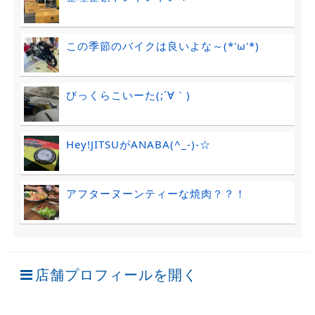
この季節のバイクは良いよな～(*'ω'*)
びっくらこいーた(;´∀｀)
Hey!JITSUがANABA(^_-)-☆
アフターヌーンティーな焼肉？？！
店舗プロフィールを開く