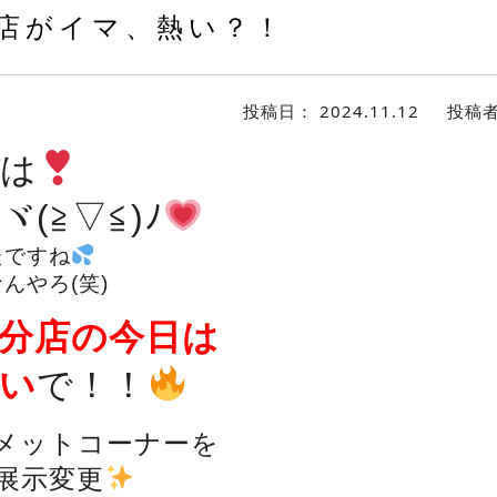
店がイマ、熱い？！
投稿日：
2024.11.12
投稿
は
ヾ(≧▽≦)ﾉ
たですね
んやろ(笑)
分店の今日は
い
で！！
メットコーナーを
展示変更