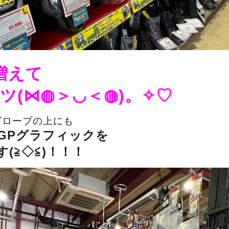
増えて
ツ(⋈◍＞◡＜◍)。✧♡
グローブの上にも
GPグラフィックを
(≧◇≦)！！！