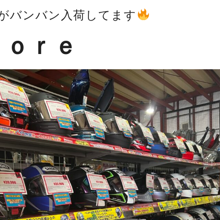
がバンバン入荷してます
ｆｏｒｅ