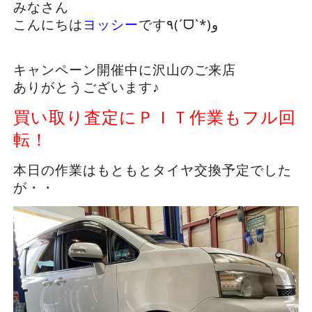
みなさん
こんにちは
ヨッシー
です٩(ˊᗜˋ*)و
キャンペーン開催中に沢山のご来店
ありがとうございます♪
買い取り査定にＰＩＴ作業もフル回
転！
本日の作業はもともとタイヤ交換予定でした
が・・