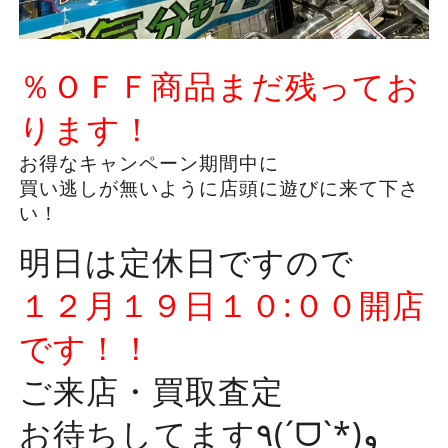
％ＯＦＦ商品まだ残ってお
ります！
お得なキャンペーン期間中に
買い逃しが無いように店頭に遊びに来て下さ
い！
明日は定休日ですので
１２月１９日１０:００開店
です！！
ご来店・買取査定
お待ちしてます٩(ˊᗜˋ*)و