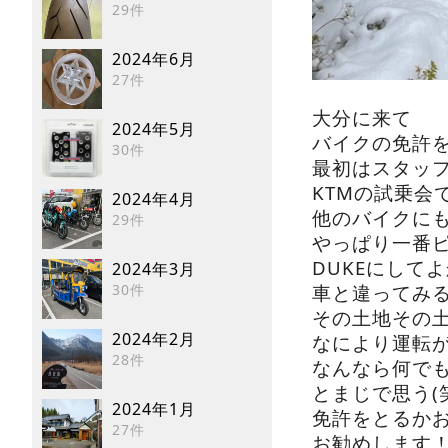
29件
2024年6月
27件
大分に来て
2024年5月
バイクの免許
30件
最初はスタッフ
KTMの試乗会
2024年4月
他のバイクに
29件
やっぱり一番
DUKEにしてよか
2024年3月
車と違ってみ
30件
その土地その
2024年2月
なにより運転が
28件
なんなら何で
とまじで思う(
2024年1月
免許をとるか
27件
お勧めします