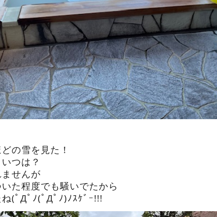
ほどの雪を見た！
こいつは？
れませんが
ついた程度でも騒いでたから
Дﾟﾉ(ﾟДﾟﾉ)ﾉｽｹﾞｰ!!!