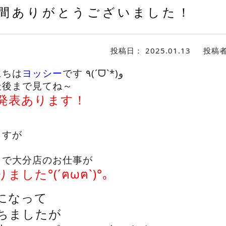
間ありがとうございました！
投稿日：
2025.01.13
投稿
にちは
ヨッシー
です ٩(ˊᗜˋ*)و
最後まで見てね～
発表あります！
ますが
日で大分店のお仕事が
した°(´ฅωฅ`)°｡
になって
ちましたが