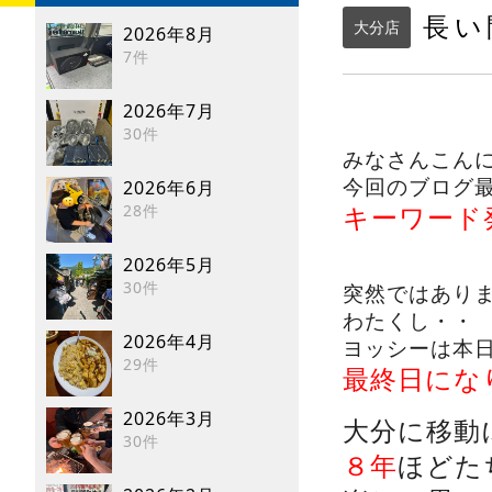
長い
大分店
2026年8月
7件
2026年7月
30件
みなさんこん
今回のブログ
2026年6月
キーワード
28件
2026年5月
30件
突然ではあり
わたくし・・
2026年4月
ヨッシーは本
29件
最終日になりま
2026年3月
大分に移動
30件
８年
ほどた