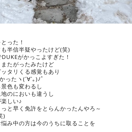
をとった！
も半信半疑やったけど(笑)
でDUKEがかっこよすぎた！
もまたがったみたけど
ピッタリくる感覚もあり
ったヽ(´∀`｡)ﾉﾟ
る景色も変わるし
土地のにおいも違うし
楽しい♪
もっと早く免許をとらんかったんやろ～
笑)
お悩み中の方は今のうちに取ることを
！