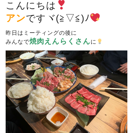
こんにちは
アン
ですヾ(≧▽≦)ﾉ
昨日はミーティングの後に
焼肉えんらくさん
みんなで
に