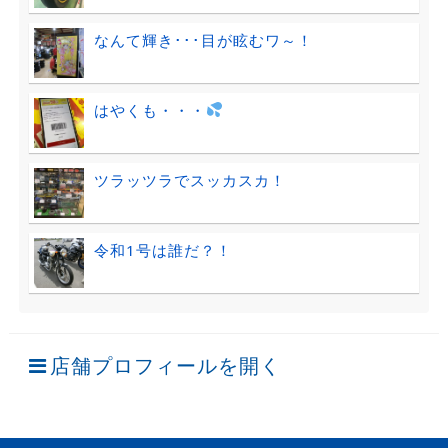
なんて輝き･･･目が眩むワ～！
はやくも・・・
ツラッツラでスッカスカ！
令和1号は誰だ？！
店舗プロフィールを開く