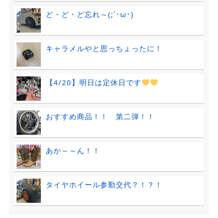
ど・ど・ど忘れ～(;´･ω･)
キャラメルやと思っちょったに！
【4/20】明日は定休日です
おすすめ商品！！ 第二弾！！
あか～～ん！！
タイヤホイール参勤交代？！？！