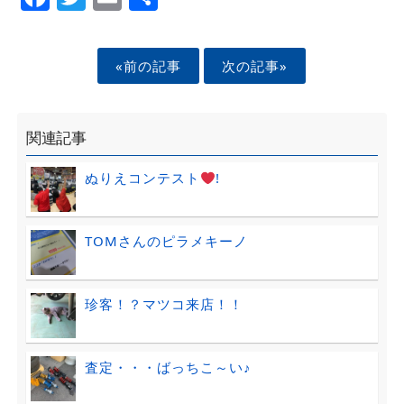
«前の記事
次の記事»
関連記事
ぬりえコンテスト
!
TOMさんのピラメキーノ
珍客！？マツコ来店！！
査定・・・ばっちこ～い♪