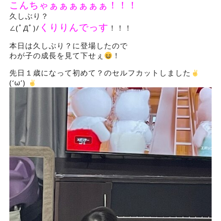
こんちゃぁぁぁぁぁぁ！！！
久しぶり？
くりりんでっす
∠
(ﾟДﾟ
)/
！！！
本日は久しぶり？に登場したので
わが子の成長を見て下せぇ
！
先日１歳になって初めて？のセルフカットしました
(‘ω’)