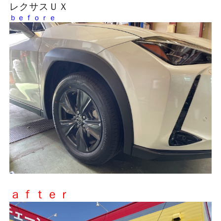
レクサスＵＸ
ｂｅｆｏｒｅ
ａｆｔｅｒ