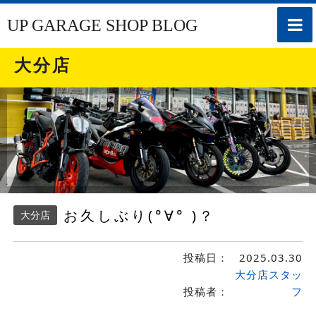
toggle
UP GARAGE SHOP BLOG
naviga
大分店
お久しぶり(°∀° )？
大分店
投稿日：
2025.03.30
大分店スタッ
投稿者：
フ