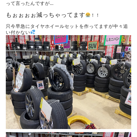
って言ったんですが…
もぉぉぉぉ減っちゃってます
！！
只今早急にタイヤホイールセットを作ってますが中々追
い付かない