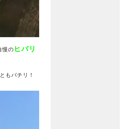
ヒバリ
自慢の
ともパチリ！