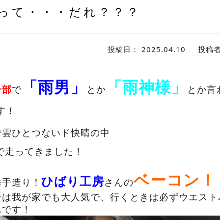
って・・・だれ？？？
投稿日：
2025.04.10
投稿
「雨男」
「雨神様」
一部
で
とか
とか言
す！
で雲ひとつないド快晴の中
で走ってきました！
ベーコン！
ひばり工房
蘇手造り！
さんの
ンは我が家でも大人気で、行くときは必ずウエスト
んです！