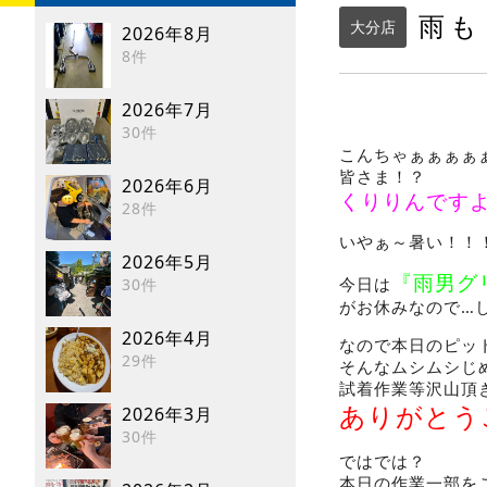
雨も
大分店
2026年8月
8件
2026年7月
30件
こんちゃぁぁぁぁ
皆さま！？
2026年6月
くりりんです
28件
いやぁ～暑い！！
2026年5月
『雨男グ
今日は
30件
がお休みなので…
2026年4月
なので本日のピッ
29件
そんなムシムシじ
試着作業等沢山頂
ありがとう
2026年3月
30件
ではでは？
本日の作業一部を