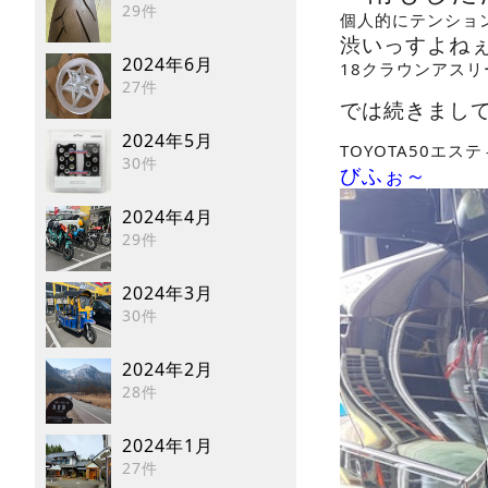
29件
個人的にテンショ
渋いっすよね
2024年6月
18クラウンアス
27件
では続きまし
2024年5月
TOYOTA50エス
30件
びふぉ～
2024年4月
29件
2024年3月
30件
2024年2月
28件
2024年1月
27件