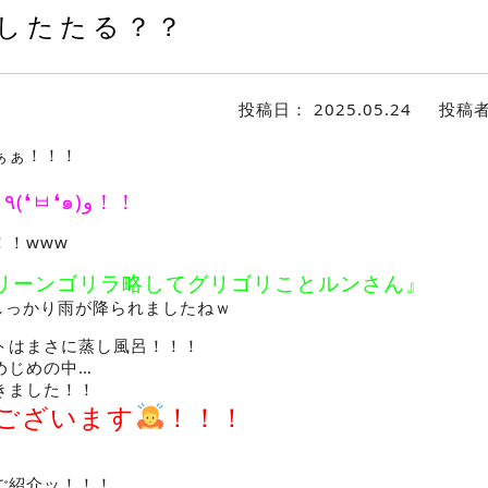
したたる？？
投稿日：
2025.05.24
投稿
ぁぁ！！！
よ
٩
(❛
ㅂ
❛
๑
)
و！！
！！www
リーンゴリラ略してグリゴリことルンさん』
しっかり雨が降られましたねｗ
トはまさに蒸し風呂！！！
めじめの中…
きました！！
ございます
！！！
ご紹介ッ！！！