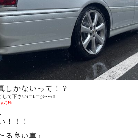
真しかないって！？
てして下さい
(￣b￣;)ｼｰｰｯ!!
ﾉ
д
ﾉ
)
ﾃﾚ
…
い！！！
たる良い車』