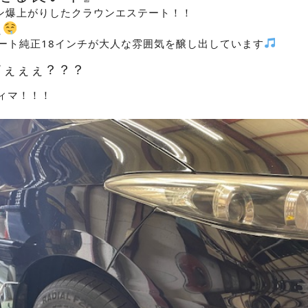
ン爆上がりしたクラウンエステート！！
ぇ
リート純正18インチが大人な雰囲気を醸し出しています
てぇぇぇ？？？
ティマ！！！