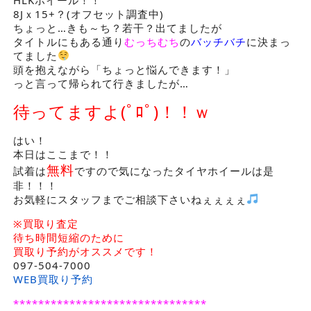
8Jｘ15+？(オフセット調査中)
ちょっと…きも～ち？若干？出てましたが
タイトルにもある通り
むっちむち
の
バッチバチ
に決まっ
てました
頭を抱えながら「ちょっと悩んできます！」
っと言って帰られて行きましたが…
待ってますよ(ﾟﾛﾟ)！！ｗ
はい！
本日はここまで！！
無料
試着は
ですので気になったタイヤホイールは是
非！！！
お気軽にスタッフまでご相談下さいねぇぇぇぇ
※買取り査定
待ち時間短縮のために
買取り予約がオススメです！
097-504-7000
WEB買取り予約
*******************************