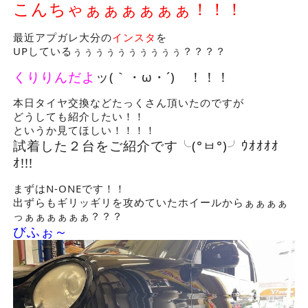
こんちゃぁぁぁぁぁぁ！！！
最近アプガレ大分の
インスタ
を
UPしているぅぅぅぅぅぅぅぅぅぅ？？？？
くりりんだよ
ッ(｀・ω・´)ゞ！！！
本日タイヤ交換などたっくさん頂いたのですが
どうしても紹介したい！！
というか見てほしい！！！！
試着した２台をご紹介です╰(°ㅂ°)╯ｳｵｵｵｵ
ｵ!!!
まずはN-ONEです！！
出ずらもギリッギリを攻めていたホイールからぁぁぁぁ
っぁぁぁぁぁぁ？？？
びふぉ～