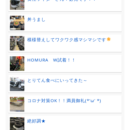
丼うまし
模様替えしてワクワク感マシマシです
HOMURA W試着！！
とりてん食べにいってきた～
コロナ対策OK！！満員御礼(*‘ω‘ *)
絶好調★