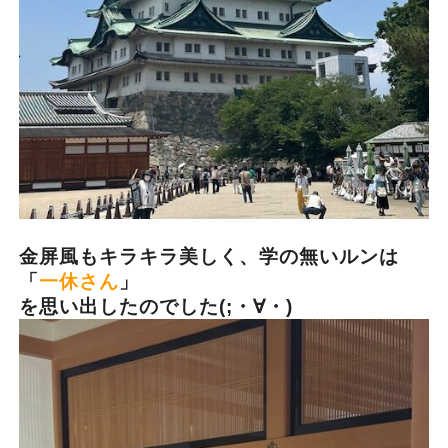
金屏風もキラキラ美しく、学の無いルンは
「
一休さん
」
を思い出したのでした(;・∀・)