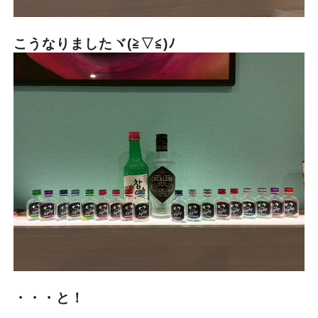
こうなりましたヾ(≧▽≦)ﾉ
・・・と！