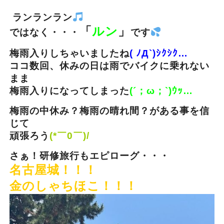
ランランラン
「
ルン
」
ではなく・・・
です
梅雨入りしちゃいましたね
( ﾉД`)ｼｸｼｸ…
ココ数回、休みの日は雨でバイクに乗れない
まま
梅雨入りになってしまった
(´；ω；`)ｳｯ…
梅雨の中休み？梅雨の晴れ間？がある事を信
じて
頑張ろう
(*￣0￣)/
さぁ！研修旅行もエピローグ・・・
名古屋城！！！
金のしゃちほこ！！！