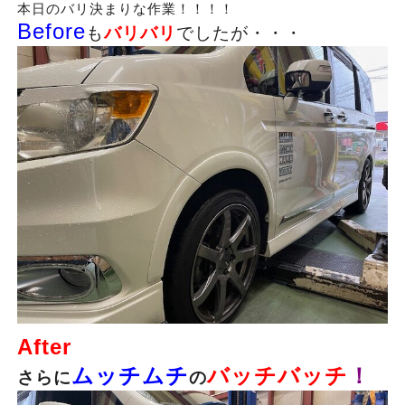
本日のバリ決まりな作業！！！！
Before
も
バリバリ
でしたが・・・
After
ムッチムチ
バッチバッチ
！
さらに
の