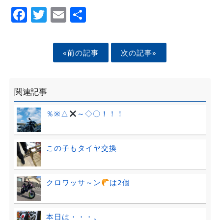
Facebook
Twitter
Email
Share
«前の記事
次の記事»
関連記事
％※△
～◇〇！！！
この子もタイヤ交換
クロワッサ～ン
は2個
本日は・・・。