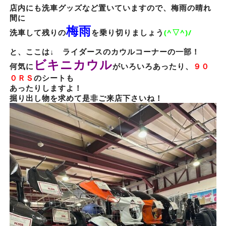
店内にも洗車グッズなど置いていますので、梅雨の晴れ
間に
梅雨
洗車して残りの
を乗り切りましょう
(^▽^)/
と、ここは↓ ライダースのカウルコーナーの一部！
ビキニカウル
何気に
がいろいろあったり、
９０
０ＲＳ
のシートも
あったりしますよ！
掘り出し物を求めて是非ご来店下さいね！