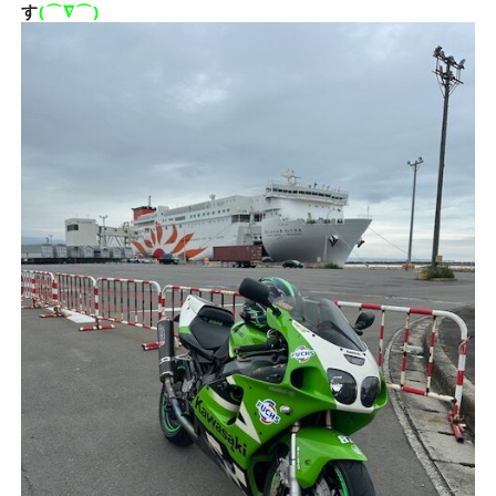
す
(⌒∇⌒)