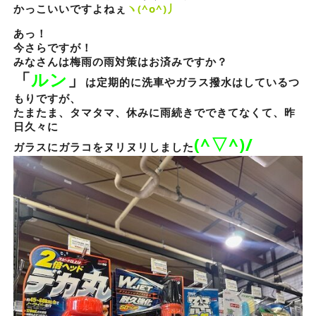
かっこいいですよねぇ
ヽ(^o^)丿
あっ！
今さらですが！
みなさんは梅雨の雨対策はお済みですか？
「
ルン
」
は定期的に洗車やガラス撥水はしているつ
もりですが、
たまたま、タマタマ、休みに雨続きでできてなくて、昨
日久々に
(^▽^)/
ガラスにガラコをヌリヌリしました