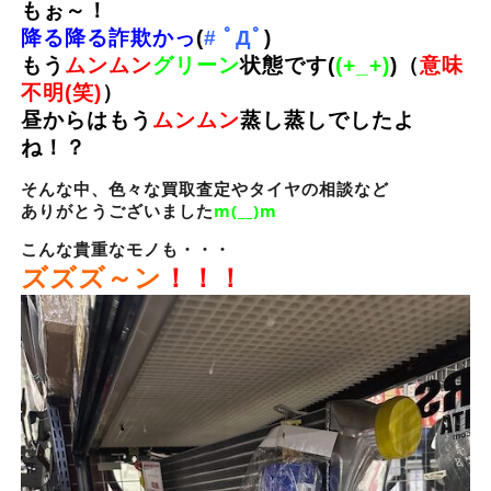
もぉ～！
降る降る詐欺かっ
(
# ﾟДﾟ
)
もう
ムンムン
グリーン
状態です(
(+_+)
)（
意味
不明(笑)
）
昼からはもう
ムンムン
蒸し蒸しでしたよ
ね！？
そんな中、色々な買取査定やタイヤの相談など
ありがとうございました
m(__)m
こんな貴重なモノも・・・
ズズズ～ン
！！！