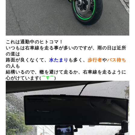
これは通勤中のヒトコマ！
いつもは右車線を走る事が多いのですが、雨の日は近所
の道は
路面が良くなくて、
水たまり
も多く、
歩行者
や
バス待ち
の人も
結構いるので、轍を避けて走るか、右車線を走るように
心がけています(
⌒∇⌒
)