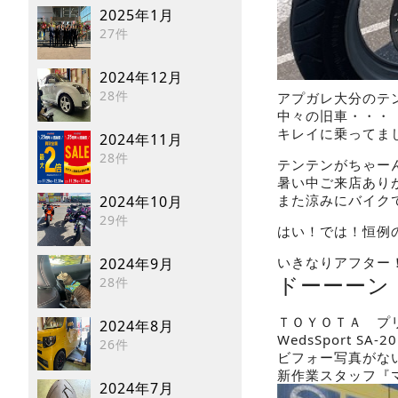
2025年1月
27件
2024年12月
28件
アプガレ大分のテ
中々の旧車・・・
キレイに乗ってま
2024年11月
28件
テンテンがちゃー
暑い中ご来店あり
また涼みにバイク
2024年10月
29件
はい！では！恒例
いきなりアフター
2024年9月
ドーーーン
28件
ＴＯＹＯＴＡ プ
2024年8月
WedsSport 
26件
ビフォー写真がな
新作業スタッフ『
2024年7月