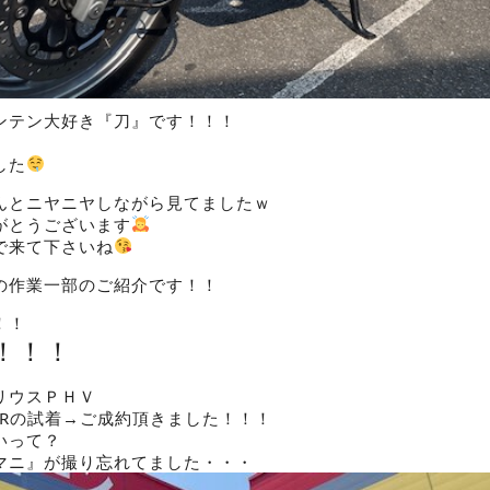
ンテン大好き『刀』です！！！
した
んとニヤニヤしながら見てましたｗ
がとうございます
で来て下さいね
の作業一部のご紹介です！！
！！
！！！
リウスＰＨＶ
SA-20Rの試着→ご成約頂きました！！！
いって？
マニ』が撮り忘れてました・・・