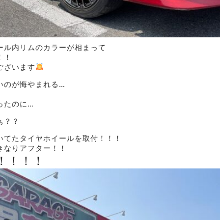
ール内リムのカラーが相まって
！！
ございます
いのが悔やまれる…
ったのに…
ぁ？？
いてたタイヤホイールを取付！！！
きなりアフター！！
！！！！