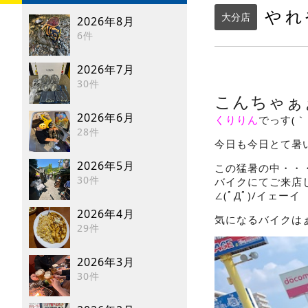
やれ
大分店
2026年8月
6件
2026年7月
30件
こんちゃぁ
2026年6月
くりりん
でっす(｀
28件
今日も今日とて暑
2026年5月
この猛暑の中・・
30件
バイクにてご来店
∠
(ﾟДﾟ
)/
イェーイ
2026年4月
気になるバイクは
29件
2026年3月
30件