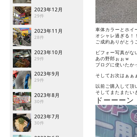
2023年12月
29件
車体カラーとホイ
2023年11月
オシャレ過ぎる！
28件
ご成約ありがとう
2023年10月
ビフォー写真がな
あの野郎ぉぉｗ
29件
ブログに使いたか
2023年9月
そしてお次はぁぁ
29件
以前ご購入して頂
そしてまたまたい
2023年8月
ドーーーン
30件
2023年7月
30件