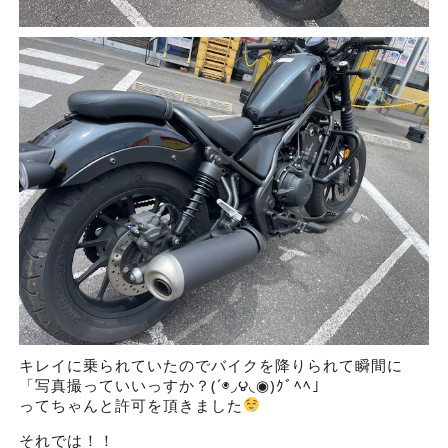
キレイに乗られていたのでバイクを降りられて瞬間に
「写真撮っていいっすか？(´◉◞౪◟◉)ｸﾞﾍﾍ」
ってちゃんと許可を頂きました
それでは！！