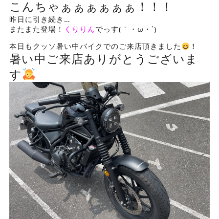
こんちゃぁぁぁぁぁぁ！！！
昨日に引き続き…
またまた登場！
くりりん
でっす(｀・ω・´)ゞ
本日もクッソ暑い中バイクでのご来店頂きました
！
暑い中ご来店ありがとうございま
す