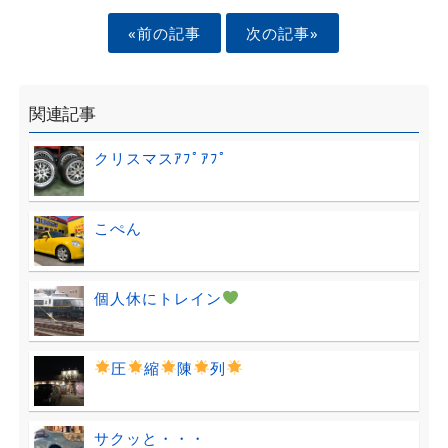
«前の記事
次の記事»
関連記事
クリスマスｱﾌﾟｱﾌﾟ
こぺん
個人休にトレイン
圧
縮
陳
列
サクッと・・・