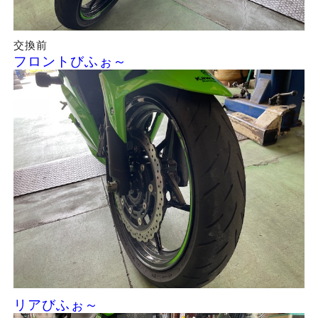
交換前
フロントびふぉ～
リアびふぉ～