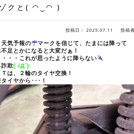
クと( ◠‿◠ )
投稿日：
2025.07.11
投稿
・天気予報の
マークを信じて、たまには降って
水不足とかになると大変だぁ！
と・・・これが思ったように降らない
る詐欺
( ﾉД`)
ＩＴは、２輪のタイヤ交換！
タイヤから･･･！