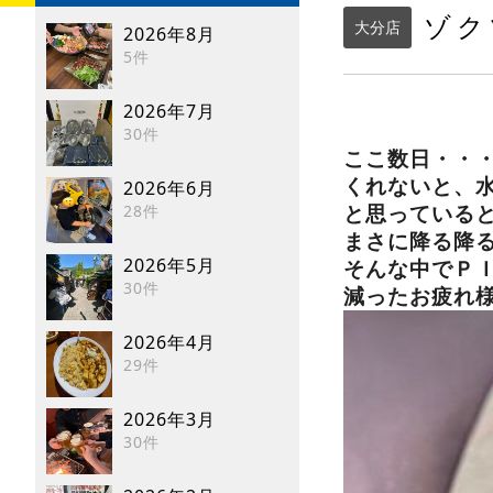
ゾクゾ
大分店
2026年8月
5件
2026年7月
30件
ここ数日・・
くれないと、
2026年6月
28件
と思っている
まさに降る降
2026年5月
そんな中でＰ
30件
減ったお疲れ様
2026年4月
29件
2026年3月
30件