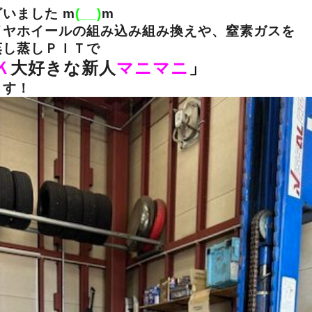
いました m
(__)
m
イヤホイールの組み込み組み換えや、窒素ガスを
蒸し蒸しＰＩＴで
Ｋ
大好きな新人
マニマニ
」
ます！