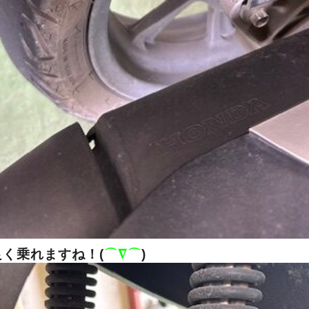
く乗れますね！(
⌒∇⌒
)