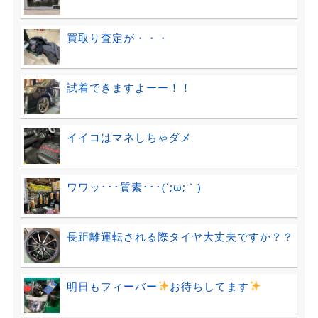
買取り査定が・・・
試着できますよーー！！
イイコはマネしちゃダメ
ワワッ･･･質素･･･(´;ω;｀)
長距離運転される際タイヤ大丈夫ですか？？
明日もフィーバー
お待ちしてます