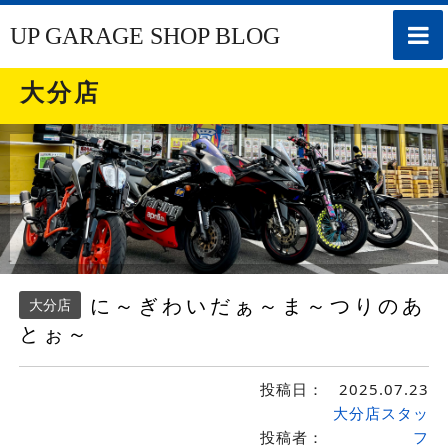
toggle
UP GARAGE SHOP BLOG
naviga
大分店
に～ぎわいだぁ～ま～つりのあ
大分店
とぉ～
投稿日：
2025.07.23
大分店スタッ
投稿者：
フ