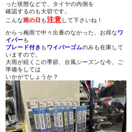
った状態などで、タイヤの内側を
確認するのも大切です。
注意
こんな
雨の日
も
して下さいね！
からっ梅雨で中々出番のなかった、お得な
ワ
イパー
も
ブレード付き
も
ワイパーゴム
のみも在庫して
いますので、
大雨が続くこの季節、台風シーズンな今、ご
準備をしては
いかがでしょうか？