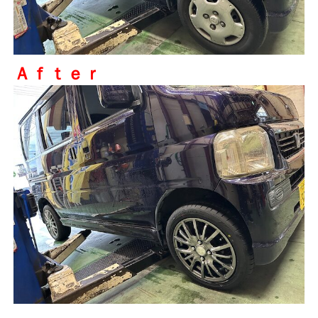
Ａｆｔｅｒ