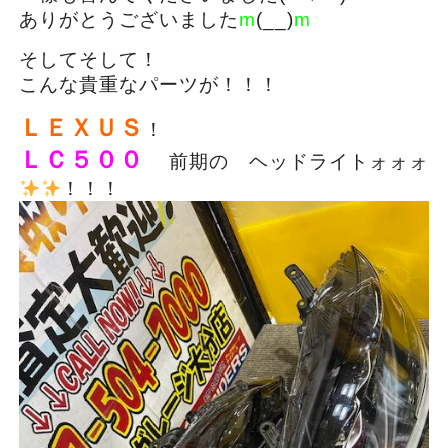
ありがとうございました
m
(__)
m
そしてそして！
こんな貴重なパーツが！！！
ＬＥＸＵＳ
！
ＬＣ５００
前期の ヘッドライトォォォ
！！！