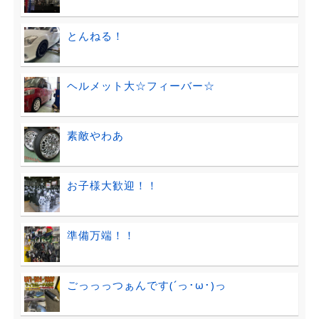
とんねる！
ヘルメット大☆フィーバー☆
素敵やわあ
お子様大歓迎！！
準備万端！！
ごっっっつぁんです(´っ･ω･)っ