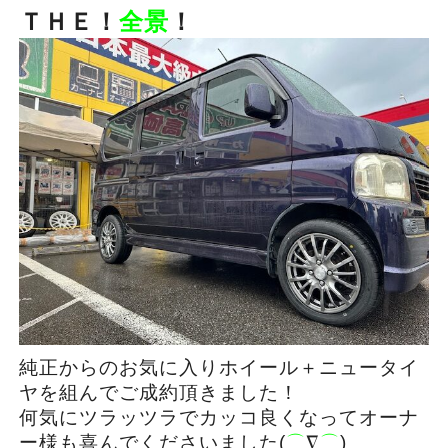
ＴＨＥ！
全景
！
純正からのお気に入りホイール＋ニュータイ
ヤを組んでご成約頂きました！
何気にツラッツラでカッコ良くなってオーナ
ー様も喜んでくださいました(
⌒
∇
⌒
)