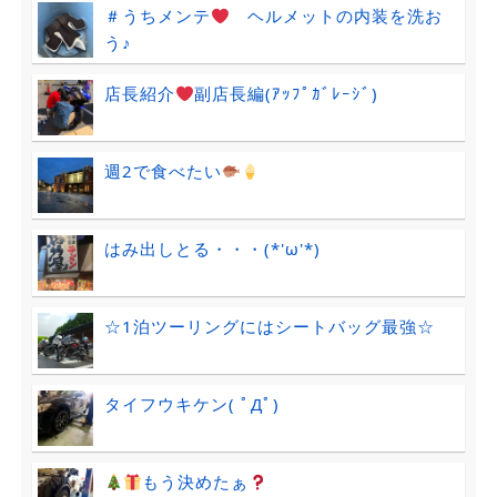
＃うちメンテ
ヘルメットの内装を洗お
う♪
店長紹介
副店長編(ｱｯﾌﾟｶﾞﾚｰｼﾞ)
週2で食べたい
はみ出しとる・・・(*'ω'*)
☆1泊ツーリングにはシートバッグ最強☆
タイフウキケン( ﾟДﾟ)
もう決めたぁ