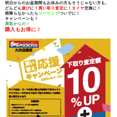
明日からのお盆期間もお休みの方もそうじゃない方も、
どんどん
遊び
に！
買い取り査定
に！
タイヤ
交換に！
雨降らなかったら
ツーリング
ついでに！
キャンペーンも！
買取からの！
購入もお得に！