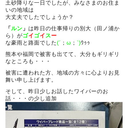
土砂降りな一日でしたが、みなさまのお住ま
いの地域は
大丈夫でしたでしょうか？
「
ルン
」
は昨日の仕事帰りの別大（田ノ浦か
ら）が
ゴ
イ
ゴ
イ
ス
ー
な豪雨と路面でした
(´
；
ω
；
`)
ｳｩｩ
熊本や福岡で被害も出てて、大分もギリギリ
なところも・・・
被害に遭われた方、地域の方々に心よりお見
舞い申し上げます。
そして、昨日少しお話したワイパーのお
話・・・の少し追加