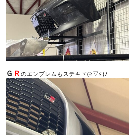
Ｇ
Ｒ
のエンブレムもステキヾ(≧▽≦)ﾉ