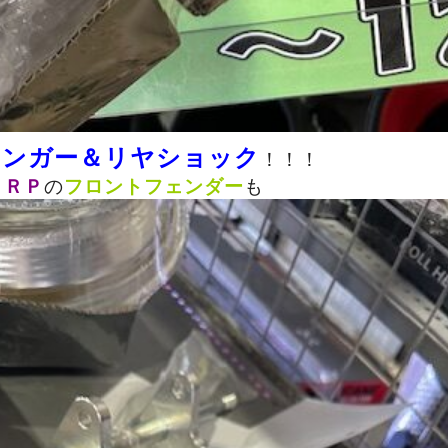
ハンガー＆リヤショック
！！！
ＦＲＰ
の
フロントフェンダー
も