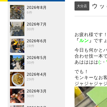
ウッ
大分店
2026年8月
6件
2026年7月
30件
お疲れ様です
「
ルン
」
です
2026年6月
28件
今日も何かと
合わせ技一本
2026年5月
あはははは
(
;・
30件
でも！
2026年4月
モンキーなお
29件
ジャジャジャ
2026年3月
30件