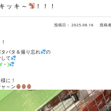
キッキ～
！！！
投稿日：
2025.08.16
投稿
！
ょ！
バタバタ＆撮り忘れ
の
でして
∀
・
)
客様に！
ジャ～ン