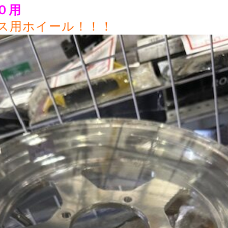
０用
ス用ホイール！！！