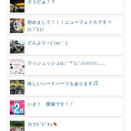
そうだぁ！？
初めまして！！！ニューフェイスですヾ
(≧▽≦)ﾉ
どんより～(´;ω;｀)
ラッシュッシュ((꜆꜄ ˙꒳˙)꜆꜄꜆ｼｭｯｼｭｯ......
珍しいハードパーツもあります
いざ！ 開催です！！
川でﾋﾞﾋﾞｷｭ