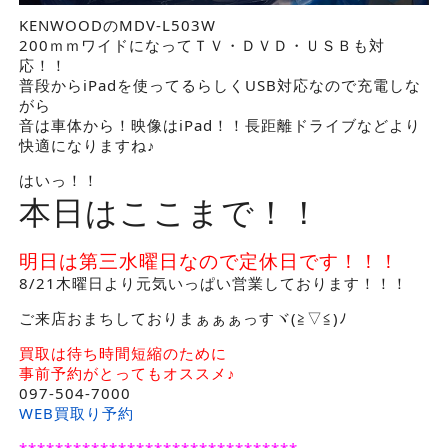
KENWOODのMDV-L503W
200ｍｍワイドになってＴＶ・ＤＶＤ・ＵＳＢも対
応！！
普段からiPadを使ってるらしくUSB対応なので充電しな
がら
音は車体から！映像はiPad！！長距離ドライブなどより
快適になりますね♪
はいっ！！
本日はここまで！！
明日は第三水曜日なので定休日です！！！
8/21木曜日より元気いっぱい営業しております！！！
ご来店おまちしておりまぁぁぁっすヾ(≧▽≦)ﾉ
買取は待ち時間短縮のために
事前予約がとってもオススメ♪
097-504-7000
WEB買取り予約