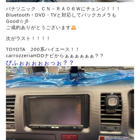
パナソニック ＣＮ－ＲＡ０６Ｗにチェンジ！！！
Bluetooth・DVD・TVと対応してバックカメラも
Good☆彡
ご成約ありがとうございます
次がラスト！！！！
TOYOTA 200系ハイエース！！
carrozzeriaHDDナビからぁぁぁぁぁぁ？？
びふぉぉぉぉぉっぉ？？