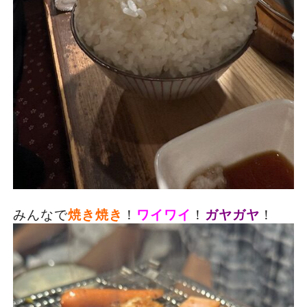
みんなで
焼き焼き
！
ワイワイ
！
ガヤガヤ
！