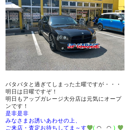
バタバタと過ぎてしまった土曜ですが・・・
明日は日曜ですぞ！
明日もアップガレージ大分店は元気にオープ
ンです！
是非是非
みなさまお誘いあわせの上、
ご来店・査定お待ちしてま～す
(
◠
‿
◠
)