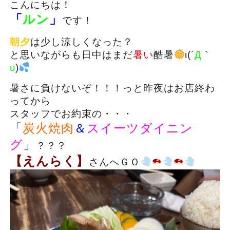
こんにちは！
「
ルン
」
です！
朝夕
は少し涼しくなった？
と思いながらも日中はまだ
暑い
酷暑
ι(´
Д
｀
υ
)
暑さに負けないぞ！！！っと昨夜はお店終わ
ってから
スタッフでお約束の・・・
「
炭火焼肉
＆
スイーツダイニン
グ
」
？？？
【えんらく】
さんへＧＯ