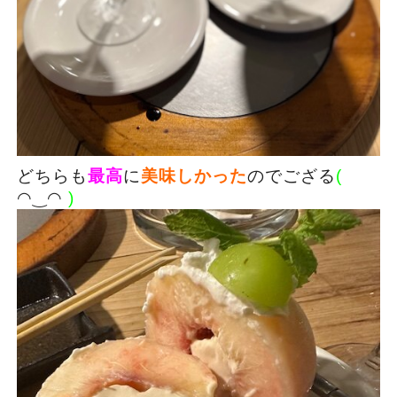
どちらも
最高
に
美味しかった
のでござる
(
◠‿◠
)