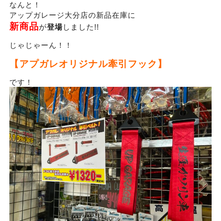
なんと！
アップガレージ大分店の新品在庫に
新商品
が
登場
しました!!
じゃじゃーん！！
【アプガレオリジナル牽引フック】
です！