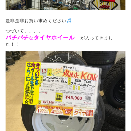
是非是非お買い求めください
つづいて、、、、
バチバチ
タイヤホイール
な
が入ってきまし
た！！