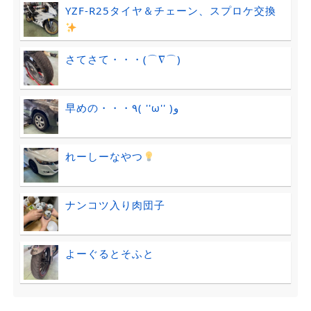
YZF-R25タイヤ＆チェーン、スプロケ交換
さてさて・・・(⌒∇⌒)
早めの・・・٩( ''ω'' )و
れーしーなやつ
ナンコツ入り肉団子
よーぐるとそふと