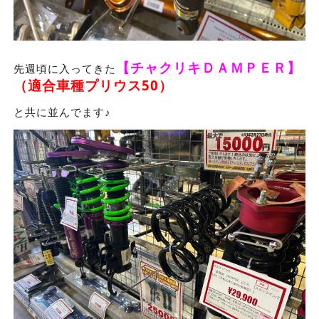
【チャクリキＤＡＭＰＥＲ】
先週頃に入ってきた
（適合車種プリウス50）
と共に並んでます♪