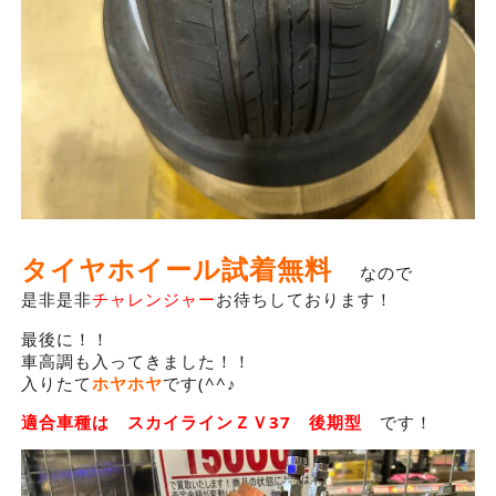
タイヤホイール試着無料
なので
是非是非
チャレンジャー
お待ちしております！
最後に！！
車高調も入ってきました！！
入りたて
ホヤホヤ
です(^^♪
適合車種は スカイラインＺＶ37 後期型
です！