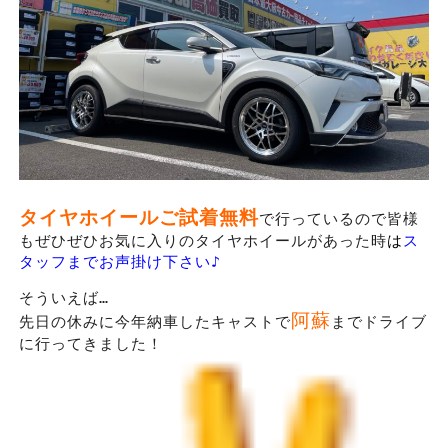
タイヤホイールご試着無料
で行っているので皆様
もぜひぜひお気に入りのタイヤホイールがあった時
は
ス
タッフまでお声掛け下さい♪
そういえば…
阿蘇
先日の休みに今年納車したキャストで
までドライブ
に行ってきました！