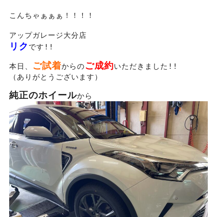
こんちゃぁぁぁ！！！！
アップガレージ大分店
リク
です!!
ご試着
ご成約
本日、
からの
いただきました!!
（ありがとうございます）
純正のホイール
から