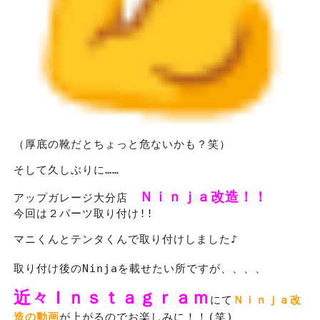
（厚底の靴だとちょっと危ないかも？笑）
そして久しぶりに……
Ｎｉｎｊａ改造！！
アップガレージ大分店
今回は２パーツ取り付け!!
マニくんとテンタくんで取り付けしました♪
取り付け後のNinjaを載せたい所ですが、、、、
近々Ｉｎｓｔａｇｒａｍ
にて
Ｎｉｎｊａ改
造の動画
が上がるのでお楽しみに！！(笑)