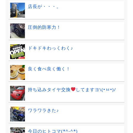
店長が・・・。
圧倒的防寒力！
ドキドキわっくわく♪
良く食べ良く働く！
持ち込みタイヤ交換
してますヨ\(•ㅂ•)/
ワラワラきた♪
今日のヒトコマ(*^-^*)