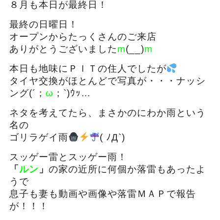
８月も本日が最終日！
最終の日曜日！
オープンからたっくさんのご来店
ありがとうございました
m
(__)
m
本日も地味にＰＩＴの住人でしたが
タイヤ交換がほとんどで写真が・・・ナッシ
ング(´；
ω
；`)ｳｯ…
ネタを考えてたら、まさかのにわか雨という
名の
ゴリラゲイ雨
( ﾉД`)
スッゲー雷とスッゲー雨！
「
ルン
」
の家の近所に何個か落雷もあったよ
うで
息子も妻も動画や画像や落雷ＭＡＰで報告
が！！！