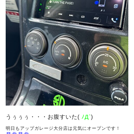
うぅぅぅ・・・お腹すいた(
ﾉД`
)
明日もアップガレージ大分店は元気にオープンです！