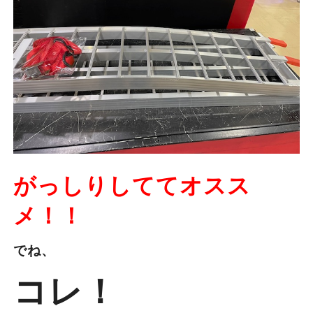
がっしりしててオスス
メ！！
でね、
コレ！