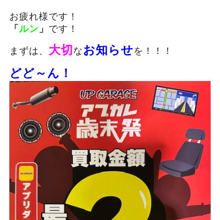
お疲れ様です！
「
ルン
」
です！
大切
お知らせ
まずは、
な
を！！！
どど～ん！