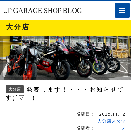
toggle
UP GARAGE SHOP BLOG
naviga
大分店
発表します！・・・お知らせで
大分店
す(´▽｀)
投稿日：
2025.11.12
大分店スタッ
投稿者：
フ