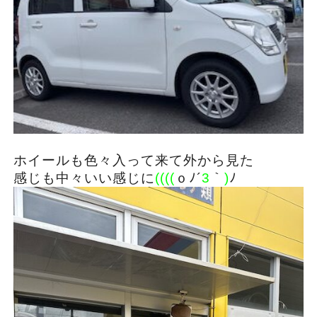
ホイールも色々入って来て外から見た
感じも中々いい感じに
((((
ｏﾉ´
3
｀
)
ﾉ