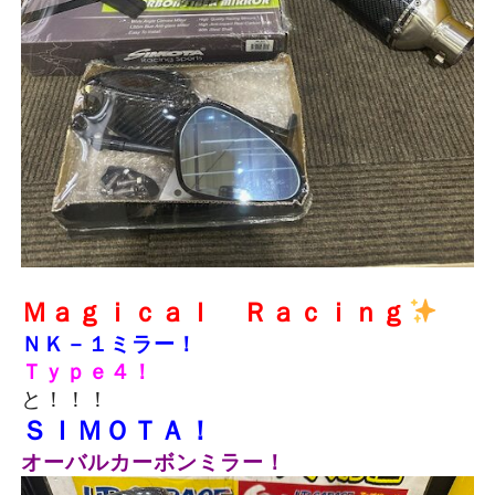
Ｍａｇｉｃａｌ Ｒａｃｉｎｇ
ＮＫ－１ミラー！
Ｔｙｐｅ４！
と！！！
ＳＩＭＯＴＡ！
オ
ーバル
カー
ボンミラー！