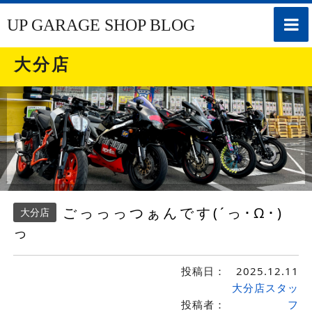
toggle
UP GARAGE SHOP BLOG
naviga
大分店
ごっっっつぁんです(´っ･Ω･)
大分店
っ
投稿日：
2025.12.11
大分店スタッ
投稿者：
フ