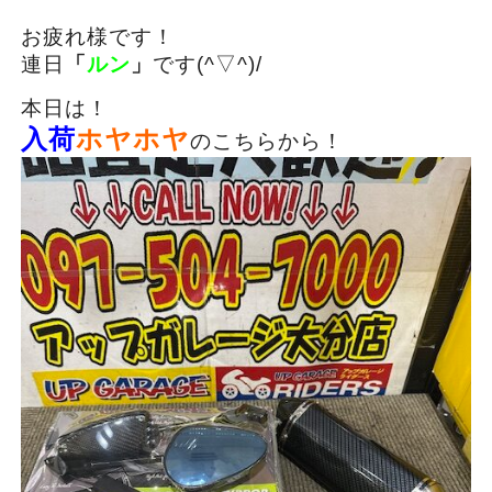
お疲れ様です！
連日
「
ルン
」
です(^▽^)/
本日は！
入荷
ホヤホヤ
のこちらから！