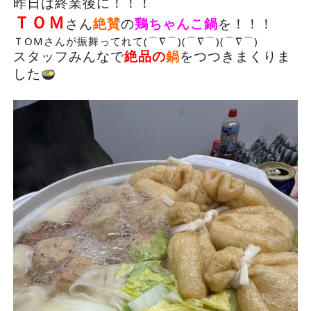
昨日は終業後に！！！
ＴＯＭ
さん
絶賛
の
鶏ちゃんこ鍋
を！！！
ＴOMさんが振舞ってれて(⌒∇⌒)(⌒∇⌒)(⌒∇⌒)
スタッフみんなで
絶品の
鍋
をつつきまくりま
した