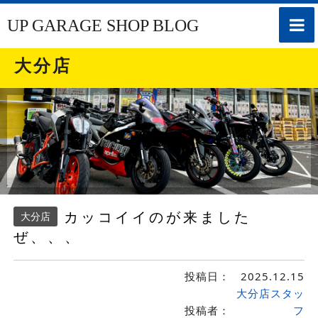
toggle
UP GARAGE SHOP BLOG
naviga
大分店
カッコイイのが来ました
大分店
ぜ、、、
投稿日：
2025.12.15
大分店スタッ
投稿者：
フ