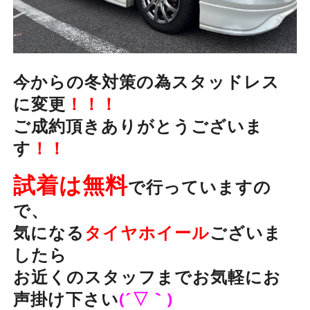
今からの冬対策の為スタッドレス
に変更
！！！
ご成約頂きありがとうございま
す
！！
試着は無料
で行っていますの
で、
気になる
タイヤホイール
ございま
したら
お近くのスタッフまでお気軽にお
声掛け下さい
(´▽｀)