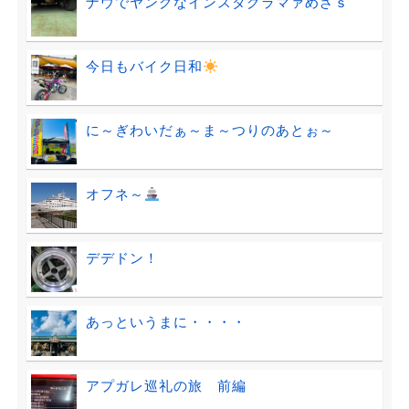
ナウでヤングなインスタグラマァめざｓ
今日もバイク日和
に～ぎわいだぁ～ま～つりのあとぉ～
オフネ～
デデドン！
あっというまに・・・・
アプガレ巡礼の旅 前編