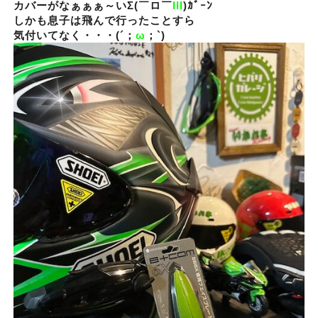
カバーがなぁぁぁ～いΣ(￣ロ￣
lll
)ｶﾞｰﾝ
しかも息子は飛んで行ったことすら
気付いてなく・・・(´；
ω
；`)