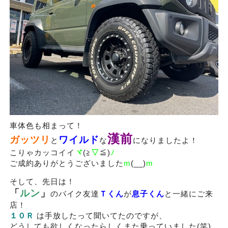
車体色も相まって！
漢前
ガッツリ
ワイルド
と
な
になりましたよ！
こりゃカッコイイ
ヾ
(≧
▽
≦)
ﾉ
ご成約ありがとうございました
m
(__)
m
そして、先日は！
「
ルン
」
のバイク友達
Ｔくん
が
息子くん
と一緒にご来
店！
１０Ｒ
は手放したって聞いてたのですが、
どうしても欲しくなったらしくまた乗っていました(笑)