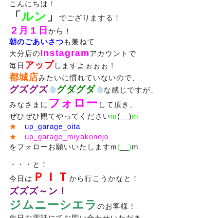
こんにちは！
「
ルン
」
でござりまする！
２月１日
から！
朝のごあいさつ
も兼ねて
Instagram
大分店の
アカウントで
アップ
毎日
しますよぉぉぉ！
都城店
みたいに慣れていないので、
グズグズ
グダグダ
な感じですが、
フォロー
みなさまに
して頂き、
ぜひぜひ観てやってください
m
(__)
m
★
up_garage_oita
★
up_garage_miyakonojo
をフォローお願いいたしますm
(
__
)
m
・・・と！
ＰＩＴ
今日は
から行こうかなと！
ズズズ～ン！
ジムニーシエラ
のお客様！
先日お電話にてお問い合わせいただき、