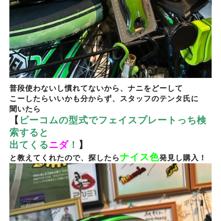
普段使わないし慣れてないから、ナニをどーして
こーしたらいいかも分からず、スタッフのテンタ氏に
聞いたら
【
ビーコムの型式でフェイスプレートっち検
索すると
出てくる
ニダ
！
】
ナイス色
と教えてくれたので、探したら
発見し購入！