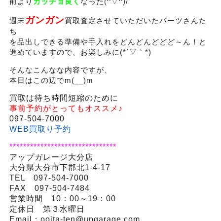
前より
カッチョ良く
なった(^▽^)/
ガンガン
週末
買取査定させていただいたパーツさんた
ち
を品出しできる準備や手入れをどんどんどどど～ん！と
進めていますので、お楽しみに(*´▽｀*)
そんなこんなな内容ですが、
本日はこの辺でm(__)m
買取は待ち時間短縮のために
事前予約がとってもオススメ♪
097-504-7000
WEB買取り予約
*******************************
アップガレージ大分店
大分県大分市下郡北1-4-17
TEL 097-504-7000
FAX 097-504-7484
営業時間 10：00～19：00
定休日 第３水曜日
Email：ooita-ten@upgarage.com