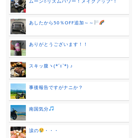
ムーン○リズムパワー！メイクアップ”！
あしたから50％OFF追加～～
ありがとうございます！！
スキッ腹ヽ(*´ｪ`*) ♪
事後報告ですがナニか？
南国気分
涙の
・・・