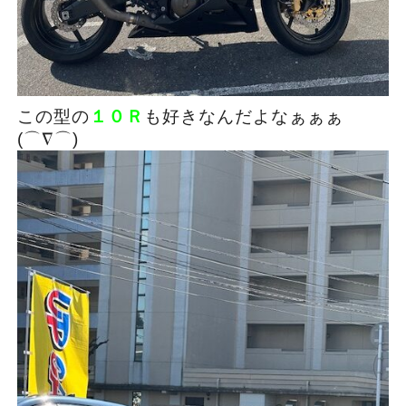
この型の
１０Ｒ
も好きなんだよなぁぁぁ
(⌒∇⌒)