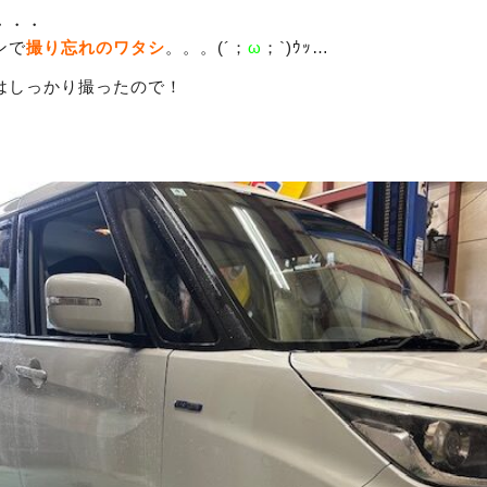
・・・
ンで
撮り忘れのワタシ
。。。(´；
ω
；`)ｳｯ…
はしっかり撮ったので！
！
！
！