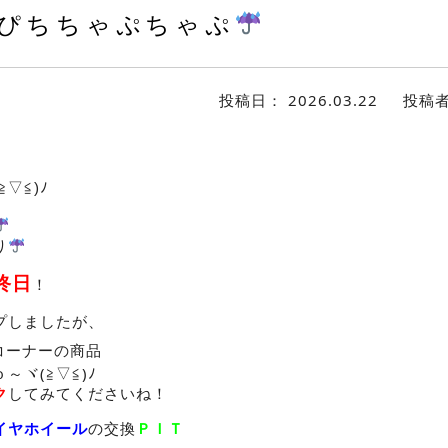
ぴちちゃぷちゃぷ
投稿日：
2026.03.22
投稿
≧▽≦)ﾉ
り
終日
！
プしましたが、
コーナーの商品
～ヾ(≧▽≦)ﾉ
ク
してみてくださいね！
イヤホイール
の交換
ＰＩＴ