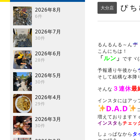
ぴち
大分店
2026年8月
6件
2026年7月
30件
るんるんる～ん
こんにちは！
2026年6月
「
ルン
」
ですヾ(
28件
予報通り午後から
2026年5月
そして結構な本降
30件
３連休
最
そんな
2026年4月
インスタにはアッ
29件
D.A.D
増えておりますＹｏ
2026年3月
インスタ
も
チェッ
30件
しょっぱなから
タ