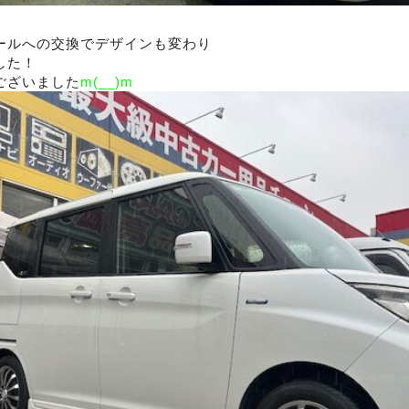
ールへの交換でデザインも変わり
した！
ございました
m(__)m