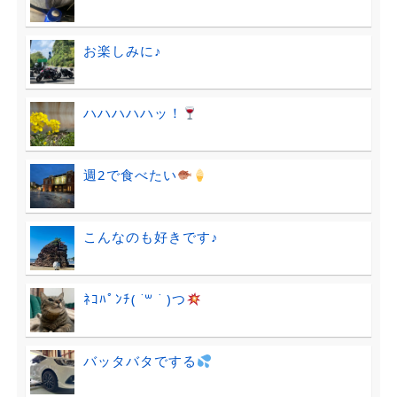
お楽しみに♪
ハハハハハッ！
週2で食べたい
こんなのも好きです♪
ﾈｺﾊﾟﾝﾁ( ˙꒳ ˙ )つ
バッタバタでする