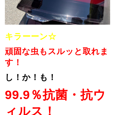
キラーーン☆
頑固な虫もスルッと取れま
す！
し！か！も！
99.9％抗菌・抗ウ
ィルス！