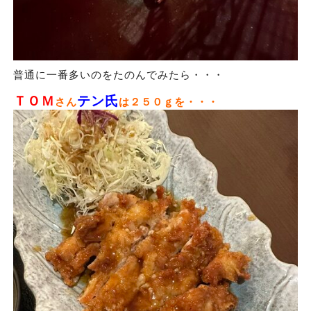
普通に一番多いのをたのんでみたら・・・
ＴＯＭ
テン氏
さん
は２５０ｇを・・・