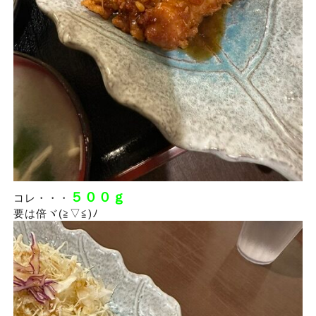
５００ｇ
コレ・・・
要は倍ヾ(≧▽≦)ﾉ