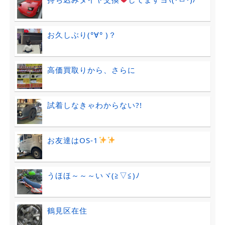
お久しぶり(°∀° )？
高価買取りから、さらに
試着しなきゃわからない?!
お友達はOS-1
うほほ～～～いヾ(≧▽≦)ﾉ
鶴見区在住