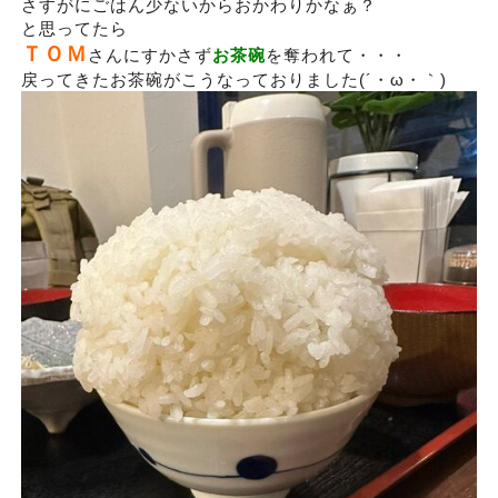
さすがにごはん少ないからおかわりかなぁ？
と思ってたら
ＴＯＭ
さんにすかさず
お茶碗
を奪われて・・・
戻ってきたお茶碗がこうなっておりました(´・ω・｀)