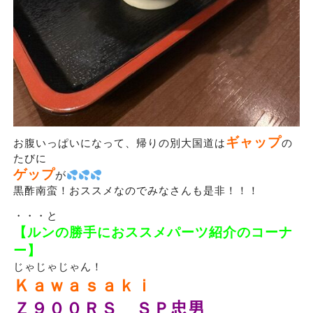
ギャップ
お腹いっぱいになって、帰りの別大国道は
の
たびに
ゲップ
が
黒酢南蛮！おススメなのでみなさんも是非！！！
・・・と
【ルンの勝手におススメパーツ紹介のコーナ
ー】
じゃじゃじゃん！
Ｋａｗａｓａｋｉ
Ｚ９００ＲＳ ＳＰ忠男