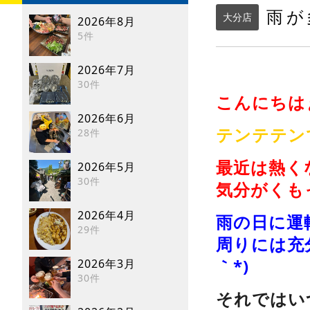
雨が
大分店
2026年8月
5件
2026年7月
30件
こんにちは
2026年6月
テンテテン
28件
最近は熱く
2026年5月
30件
気分がくも
2026年4月
雨の日に運
29件
周りには充
｀*)
2026年3月
30件
それではい