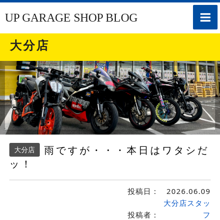
toggle
UP GARAGE SHOP BLOG
naviga
大分店
雨ですが・・・本日はワタシだ
大分店
ッ！
投稿日：
2026.06.09
大分店スタッ
投稿者：
フ