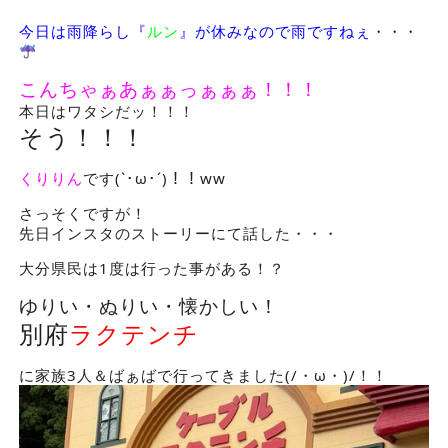
今日は雨降らし『
ルン
』が休みなので雨ですねぇ
・・・
こんちゃぁあぁぁっぁぁぁ！！！
本日はワタシだッ！！！
そう！！！
くりりん
です(`･ω･´)！！ww
さっそくですが！
先日インスタのストーリーにて話した・・・
大分県民は1度は行った事がある！？
ゆりい・ぬりい・懐かしい！
別府
ラクテンチ
に家族3人＆ばぁばで行ってきました(/・ω・)/！！