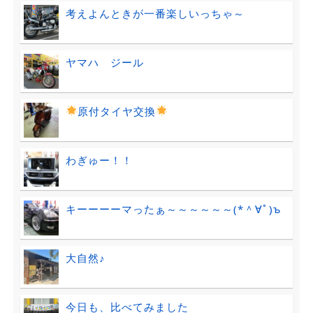
考えよんときが一番楽しいっちゃ～
ヤマハ ジール
原付タイヤ交換
わぎゅー！！
キーーーーマったぁ～～～～～～(*＾∀ﾟ)ъ
大自然♪
今日も、比べてみました