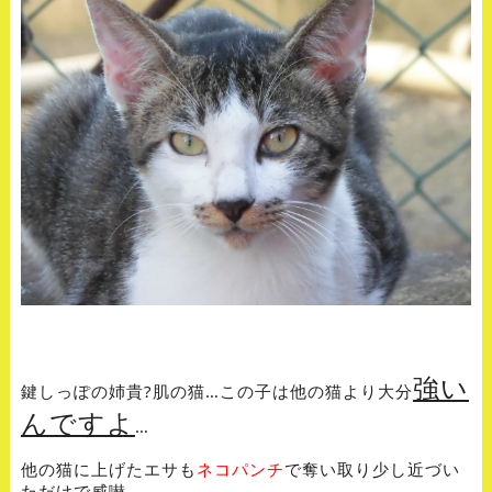
強い
鍵しっぽの姉貴?肌の猫…この子は他の猫より大分
んですよ
…
他の猫に上げたエサも
ネコパンチ
で奪い取り少し近づい
ただけで威嚇…