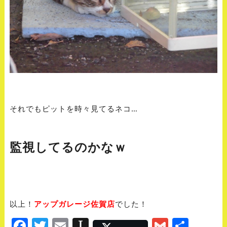
それでもピットを時々見てるネコ…
監視してるのかなｗ
以上！
アップガレージ佐賀店
でした！
Facebook
Twitter
Email
Instapaper
Gmail
Shar