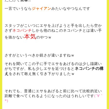
一言でいうなら
ジャイアン
みたいなやつなんです
スタッフがこいつにエサを上げようと手を出したら空か
さず
ネコパンチ
しかも他のねこのネコパンチとは違い手
本気
を抜かない
のやつｗ
さすがというべきか鋭さが違いますねｗ
それを聞いてこの子に手でエサをあげるのは少し躊躇い
ネコパンチの構
がちですが、私も少しエサを近づけると
え
をされて敢え無く引き下がりましたｗ
それでも、普通にエサをあげると前に比べて比較的近い
距離で食べてくれるようになったのはうれしいです
(´∀｀
*)