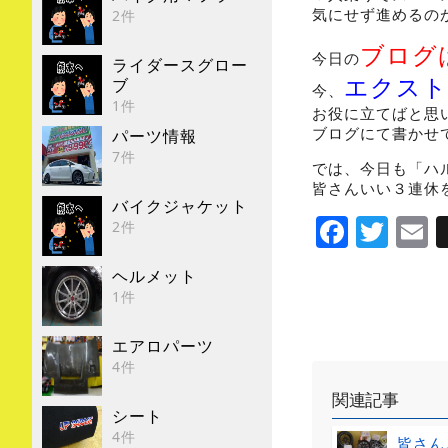
気にせず進めるの
2件
ブログ
今日の
ライダースグロー
エクスト
ブ
今、
1件
お役に立てばと思
ブログにて書かせ
パーツ情報
7件
では、今日も「ハ
皆さんいい３連休
バイクジャケット
Faceb
Twi
E
2件
ヘルメット
1件
エアロパーツ
4件
関連記事
シート
4件
皆さん