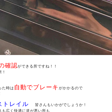
の確認
ができる所ですね！！
所！
自動でブレーキ
った時は
がかかるので
！
ストレイル
皆さんもいかがでしょうか！
スも広く快適に道が悪い所も