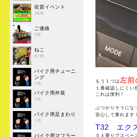
佐賀イベント
38件
ご連絡
9件
ねこ
61件
バイク用チューニ
ング
左前
もう１つは
1件
１番確認しにくい
バイク用外装
これは便利！
1件
ぶつかりそうにな
バイク用足まわり
安心して乗れます
1件
エク
T32
５人乗りでスペー
バイク用マフラー