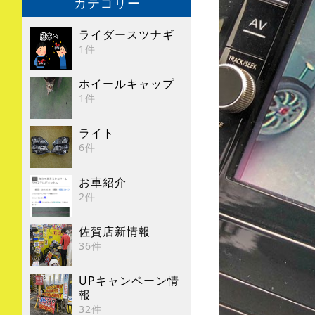
カテゴリー
ライダースツナギ
1件
ホイールキャップ
1件
ライト
6件
お車紹介
2件
佐賀店新情報
36件
UPキャンペーン情
報
32件