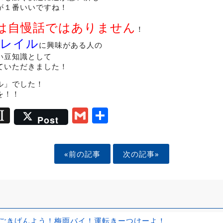
が１番いいですね！
は自慢話ではありません
！
レイル
に興味がある人の
い豆知識として
ていただきました！
ル」でした！
を！！
ook
tter
mail
Instapaper
Gmail
Share
Post
«前の記事
次の記事»
ごきげんよう！梅雨バイ！運転きーつけーよ！