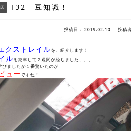
T32 豆知識！
店
投稿日：
2019.02.10
投稿
！
エクストレイル
を、紹介します！
イル
を納車して２週間が経ちました、、、
学びましたが１番驚いたのが
ビュー
ですね！