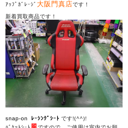
大阪門真店
ｱｯﾌﾟｶﾞﾚｰｼﾞ
です！
新着買取商品です！
です!(^^)!
snap-on
ﾚｰｼﾝｸﾞｼｰﾄ
風
ﾊﾞｹｯﾄｼｰﾄ
ですので、ご使用は室内でお願