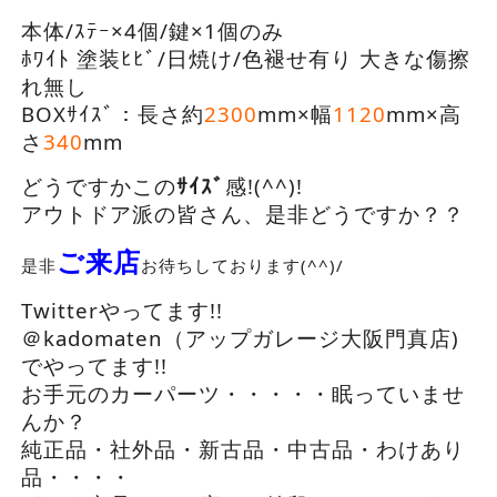
本体/ｽﾃｰ×4個/鍵×1個のみ
ﾎﾜｲﾄ 塗装ﾋﾋﾞ/日焼け/色褪せ有り 大きな傷擦
れ無し
BOXｻｲｽﾞ：長さ約
2300
mm×幅
1120
mm×高
さ
340
mm
どうですかこの
ｻｲｽﾞ
感!(^^)!
アウトドア派の皆さん、是非どうですか？？
ご来店
是非
お待ちしております(^^)/
Twitterやってます!!
＠kadomaten（アップガレージ大阪門真店)
でやってます!!
お手元のカーパーツ・・・・・眠っていませ
んか？
純正品・社外品・新古品・中古品・わけあり
品・・・・