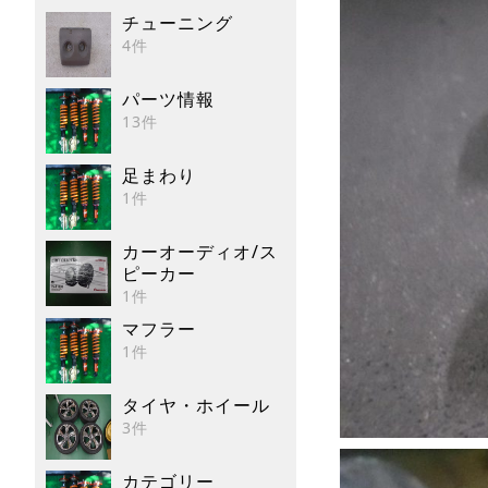
チューニング
4件
パーツ情報
13件
足まわり
1件
カーオーディオ/ス
ピーカー
1件
マフラー
1件
タイヤ・ホイール
3件
カテゴリー