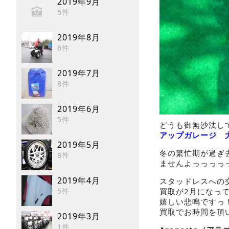
2019年9月
5件
2019年8月
6件
2019年7月
8件
2019年6月
5件
どうも御無沙汰し
アップガレージ 
2019年5月
冬の繁忙期が過ぎ
8件
ませんよっっっっ
2019年4月
スタッドレスへの
5件
買取が2月になっ
嬉しい悲鳴ですっ
買取でお時間を頂
2019年3月
1件