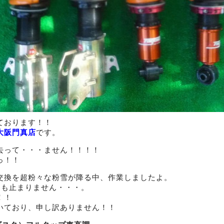
ております！！
大阪門真店
です。
去って・・・ません！！！！
っ！！
交換を超粉々な粉雪が降る中、作業しましたよ。
ても止まりません・・・。
！！
いており、申し訳ありません！！