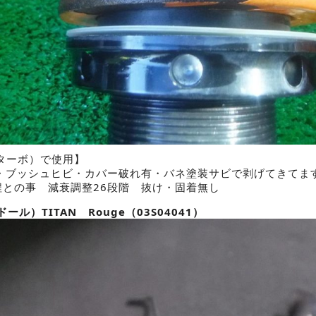
（ターボ）で使用】
・ブッシュヒビ・カバー破れ有・バネ塗装サビで剥げてきてま
程との事 減衰調整26段階 抜け・固着無し
ール）TITAN Rouge（03S04041）