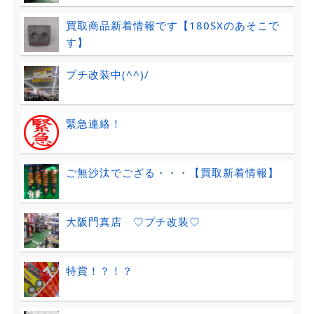
買取商品新着情報です【180SXのあそこで
す】
プチ改装中(^^)/
緊急連絡！
ご無沙汰でござる・・・【買取新着情報】
大阪門真店 ♡プチ改装♡
特賞！？！？