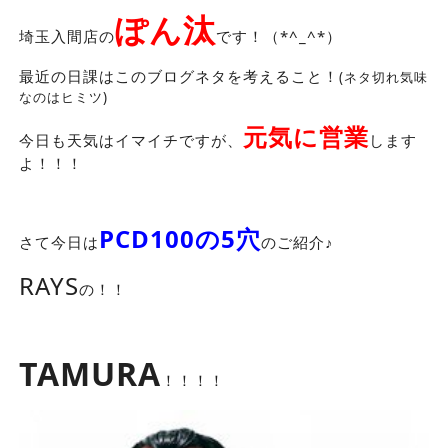
ぽん汰
埼玉入間店の
です！（*^_^*）
最近の日課はこのブログネタを考えること！
(ネタ切れ気味
なのはヒミツ)
元気に営業
今日も天気はイマイチですが、
します
よ！！！
PCD100の5穴
さて今日は
のご紹介♪
RAYS
の！！
TAMURA
！！！！