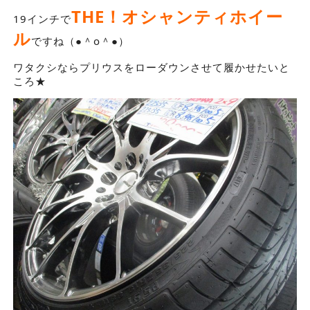
THE！オシャンティホイー
19インチで
ル
ですね（●＾o＾●）
ワタクシならプリウスをローダウンさせて履かせたいと
ころ★