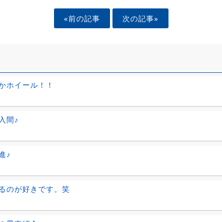
«前の記事
次の記事»
かホイール！！
入間♪
進♪
るのが好きです。笑