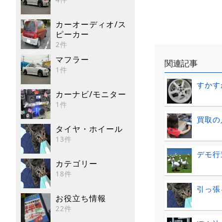
カーオーディオ/ス
ピーカー
2件
マフラー
関連記事
1件
すかす
カーナビ/モニター
1件
買取の
タイヤ・ホイール
13件
デモ行
カテゴリー
18件
引っ張
お役立ち情報
22件