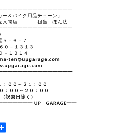
━━━━━━━━━━━━━━━
カー＆バイク用品チェーン」
埼玉入間店 担当 ぽん汰
━━━━━━━━━━━━━━━
２
屋５－６－７
９６０－１３１３
６０－１３１４
ma-ten@upgarage.com
ww.upgarage.com
━━━━━━━━━━━━━━━
１：００～２１：００
０：００～２０：００
日（祝祭日除く）
━━━━━━ UP GARAGE━━
ook
tter
mail
Share