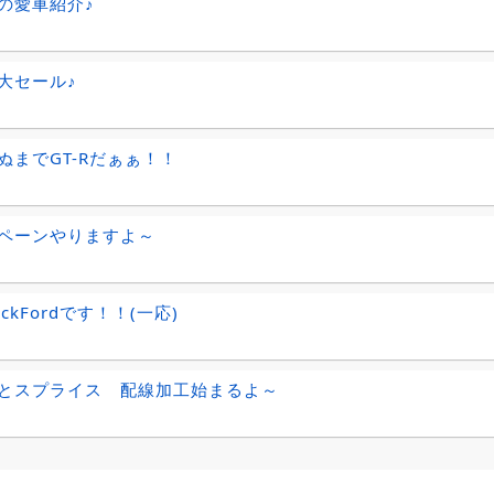
の愛車紹介♪
大セール♪
ぬまでGT-Rだぁぁ！！
ペーンやりますよ～
ckFordです！！(一応)
とスプライス 配線加工始まるよ～