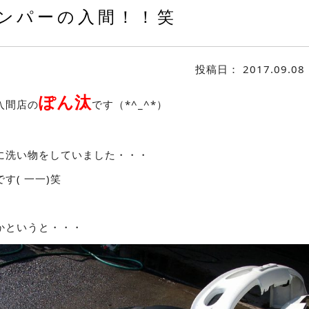
ンパーの入間！！笑
投稿日：
2017.09.08
ぽん汰
入間店の
です（*^_^*）
に洗い物をしていました・・・
す( 一一)笑
かというと・・・