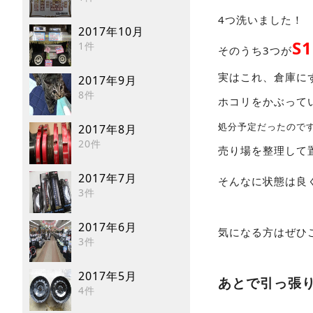
4つ洗いました！
2017年10月
S
1件
そのうち3つが
実はこれ、倉庫に
2017年9月
8件
ホコリをかぶってい
処分予定だったので
2017年8月
20件
売り場を整理して
2017年7月
そんなに状態は良
3件
2017年6月
気になる方はぜひ
3件
2017年5月
あとで引っ張
4件