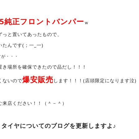
15純正フロントバンパー
ｗ
ずっと置いてあったもので、
たんです(；一_一)
すが・・・
置き場所を確保できたので品だし！！！
爆安販売
くないので
します！！！(店頭限定になります泣)
ご来店ください！！（＾－＾）
りタイヤについてのブログを更新しますよ♪