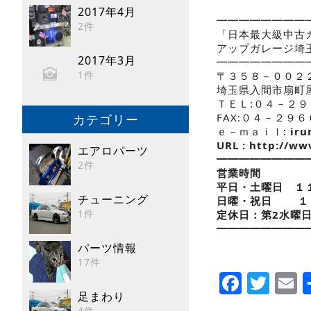
2017年4月
━━━━━━━━
2件
「日本最大級中古
アップガレージ
2017年3月
━━━━━━━━
1件
〒３５８－００２
埼玉県入間市扇町
ＴＥＬ:０４－２
FAX:０４－２９
カテゴリー
ｅ－ｍａｉｌ:
iru
URL : http://w
エアロパーツ
━━━━━━━━
2件
営業時間
平日・土曜日 １
チューニング
日曜・祝日 １
1件
定休日：第2水曜
━━━━━━━━━
パーツ情報
17件
Faceb
Twi
E
足まわり
4件