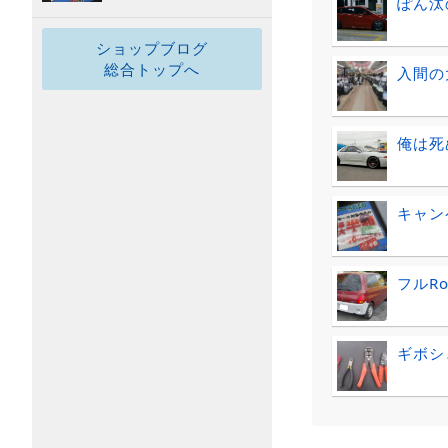
ぽん汰
ショップブログ
総合トップへ
入間の
俺は死
キャン
フルRo
ギボシ