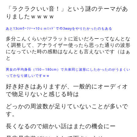
「ラクラクいい音！」という謎のテーマがあ
りましたｗｗｗｗ
あと13cmｳｰﾌｧｰ+10ｃｍﾐｯﾄﾞでの3wayをやりたかったのもある
多分こんくらいがフラットに近いだろーってなんとな
く調整して、アナライザー使ったら思った通りの波形
になっていた時の感動はなんとも言えないです（はぁ
と
男女の平均身長（150～180cm）で大体同じ波形にしたかったのがうまくい
ってかなり嬉しいですｗｗ
好き好きはありますが、一般的にオーディオ
で物足りないと感じる時は
どっかの周波数が足りていないことが多いで
す。
長くなるので細かい話はまたの機会にー