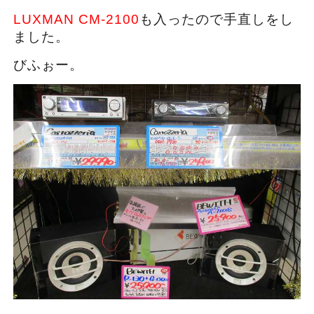
LUXMAN CM-2100
も入ったので手直しをし
ました。
びふぉー。