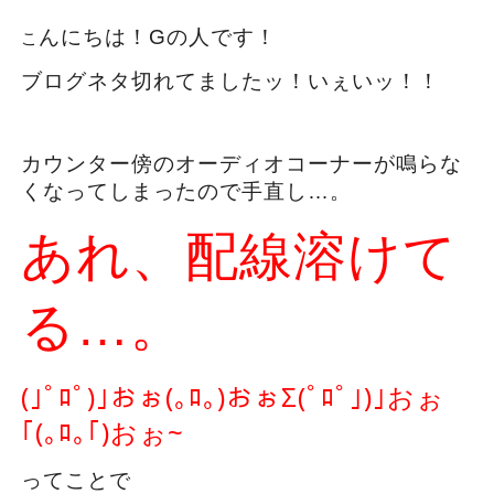
んにちは！Gの人です！
こ
ブログネタ切れてましたッ！いぇいッ！！
カウンター傍のオーディオコーナーが鳴らな
くなってしまったので手直し…。
あれ、配線溶けて
る…。
(｣ﾟﾛﾟ)｣おぉ(｡ﾛ｡)おぉΣ(ﾟﾛﾟ｣)｣おぉ
｢(｡ﾛ｡｢)おぉ~
ってことで